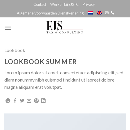
Skip
Contact
Werken bij EJSTC
Privacy
to
Algemene Voorwaarden Dienstverlening
content
Lookbook
LOOKBOOK SUMMER
Lorem ipsum dolor sit amet, consectetuer adipiscing elit, sed
diam nonummy nibh euismod tincidunt ut laoreet dolore
magna aliquam erat volutpat.