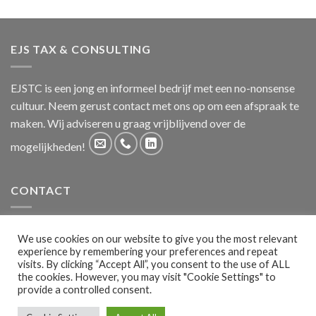
EJS TAX & CONSULTING
EJSTC is een jong en informeel bedrijf met een no-nonsense
cultuur. Neem gerust contact met ons op om een afspraak te
maken. Wij adviseren u graag vrijblijvend over de
mogelijkheden!
CONTACT
Laan van Oversteen 20
We use cookies on our website to give you the most relevant
2289CX Rijswijk
experience by remembering your preferences and repeat
visits. By clicking “Accept All”, you consent to the use of ALL
the cookies. However, you may visit "Cookie Settings" to
provide a controlled consent.
CONTACT
WERKEN BIJ EJSTC
PRIVACY
ALGEMENE VOORWAARDEN DIENSTVERLENING